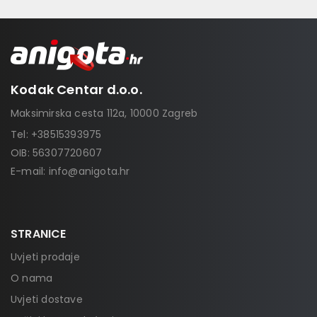
Kodak Centar d.o.o.
Maksimirska cesta 112a, 10000 Zagreb
Tel:
+38515393975
OIB: 56307720607
E-mail:
info@anigota.hr
STRANICE
Uvjeti prodaje
O nama
Uvjeti dostave