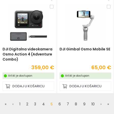
DJI Digitalna videokamera
DJI Gimbal Osmo Mobile SE
Osmo Action 4 (Adventure
Combo)
359,00 €
65,00 €
Artikl je dostupan
Artikl je dostupan
DODAJ U KOŠARICU
DODAJ U KOŠARICU
«
‹
1
2
3
4
5
6
7
8
9
10
›
»