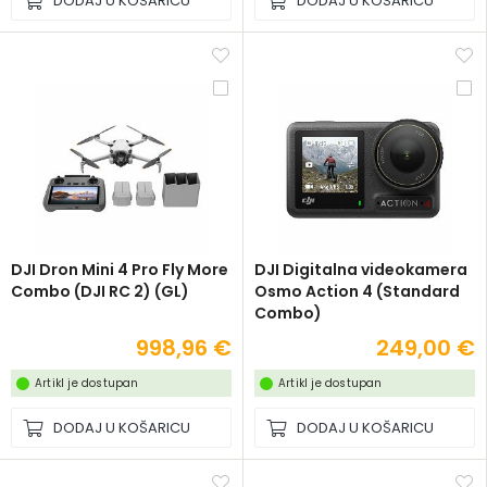
DODAJ U KOŠARICU
DODAJ U KOŠARICU
DJI Dron Mini 4 Pro Fly More
DJI Digitalna videokamera
Combo (DJI RC 2) (GL)
Osmo Action 4 (Standard
Combo)
998,96 €
249,00 €
Artikl je dostupan
Artikl je dostupan
DODAJ U KOŠARICU
DODAJ U KOŠARICU