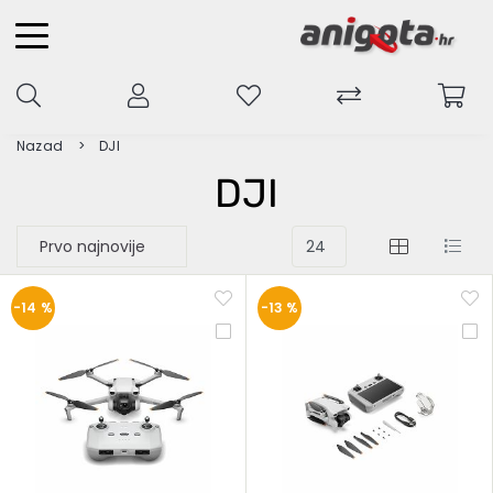
Nazad
DJI
DJI
-14 %
-13 %