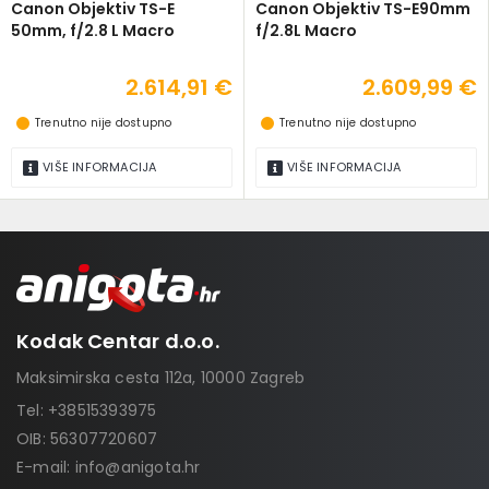
Canon Objektiv TS-E
Canon Objektiv TS-E90mm
50mm, f/2.8 L Macro
f/2.8L Macro
2.614,91 €
2.609,99 €
Trenutno nije dostupno
Trenutno nije dostupno
VIŠE INFORMACIJA
VIŠE INFORMACIJA
Kodak Centar d.o.o.
Maksimirska cesta 112a, 10000 Zagreb
Tel:
+38515393975
OIB: 56307720607
E-mail:
info@anigota.hr