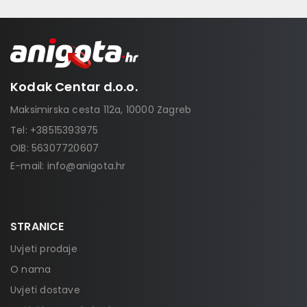
Kodak Centar d.o.o.
Maksimirska cesta 112a, 10000 Zagreb
Tel:
+38515393975
OIB: 56307720607
E-mail:
info@anigota.hr
STRANICE
Uvjeti prodaje
O nama
Uvjeti dostave