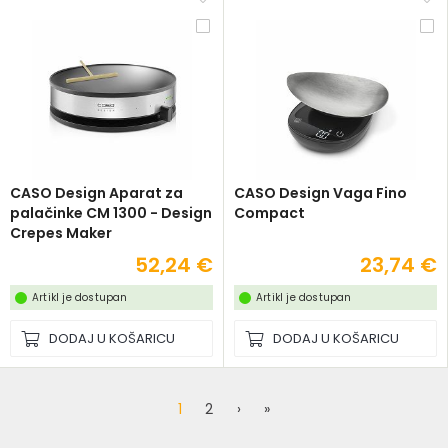
CASO Design Aparat za
CASO Design Vaga Fino
palačinke CM 1300 - Design
Compact
Crepes Maker
52,24 €
23,74 €
Artikl je dostupan
Artikl je dostupan
DODAJ U KOŠARICU
DODAJ U KOŠARICU
1
2
›
»