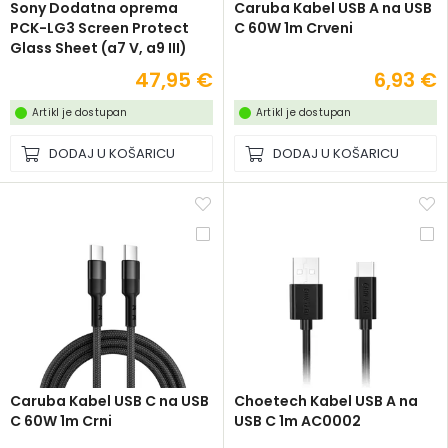
Sony Dodatna oprema
Caruba Kabel USB A na USB
PCK-LG3 Screen Protect
C 60W 1m Crveni
Glass Sheet (a7 V, a9 III)
47,95 €
6,93 €
Artikl je dostupan
Artikl je dostupan
DODAJ U KOŠARICU
DODAJ U KOŠARICU
Caruba Kabel USB C na USB
Choetech Kabel USB A na
C 60W 1m Crni
USB C 1m AC0002