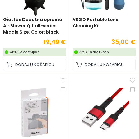
Giottos Dodatna oprema
VSGO Portable Lens
Air Blower Q'ball-series
Cleaning Kit
Middle Size, Color: black
CL2810
19,49 €
35,00 €
Artikl je dostupan
Artikl je dostupan
DODAJ U KOŠARICU
DODAJ U KOŠARICU