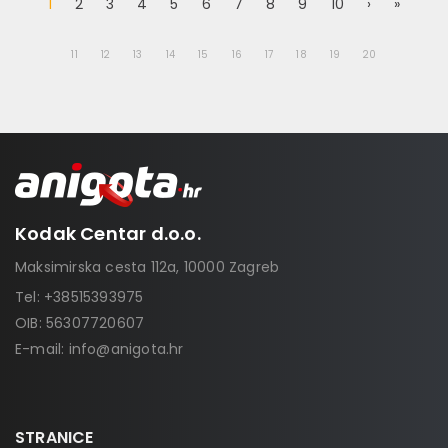
1
2
3
4
5
6
7
8
9
10
›
»
11
12
13
14
15
16
17
18
19
20
Kodak Centar d.o.o.
Maksimirska cesta 112a, 10000 Zagreb
Tel:
+38515393975
OIB: 56307720607
E-mail:
info@anigota.hr
STRANICE