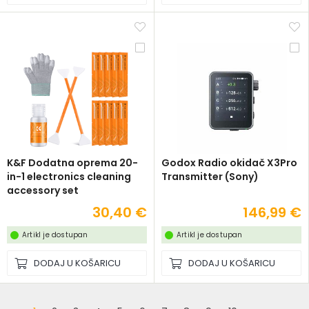
K&F Dodatna oprema 20-
Godox Radio okidač X3Pro
in-1 electronics cleaning
Transmitter (Sony)
accessory set
30,40 €
146,99 €
Artikl je dostupan
Artikl je dostupan
DODAJ U KOŠARICU
DODAJ U KOŠARICU