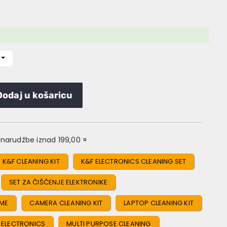
Dodaj u košaricu
narudžbe iznad 199,00 ¤
K&F CLEANING KIT
K&F ELECTRONICS CLEANING SET
SET ZA ČIŠĆENJE ELEKTRONIKE
EME
CAMERA CLEANING KIT
LAPTOP CLEANING KIT
 ELECTRONICS
MULTI PURPOSE CLEANING