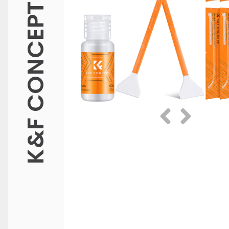
K&F CONCEPT
Prethodna
Slijedeća