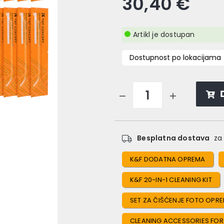
30,40 €
Artikl je dostupan
Dostupnost po lokacijama
Besplatna dostava
za 
K&F DODATNA OPREMA
K&F 20-IN-1 CLEANING KIT
SET ZA ČIŠĆENJE FOTO OPR
CLEANING ACCESSORIES FOR