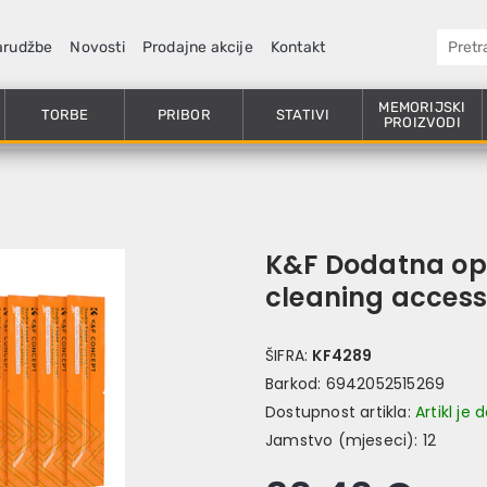
arudžbe
Novosti
Prodajne akcije
Kontakt
MEMORIJSKI
TORBE
PRIBOR
STATIVI
PROIZVODI
K&F Dodatna opr
cleaning access
ŠIFRA:
KF4289
Barkod:
6942052515269
Dostupnost artikla:
Artikl je
Jamstvo (mjeseci):
12