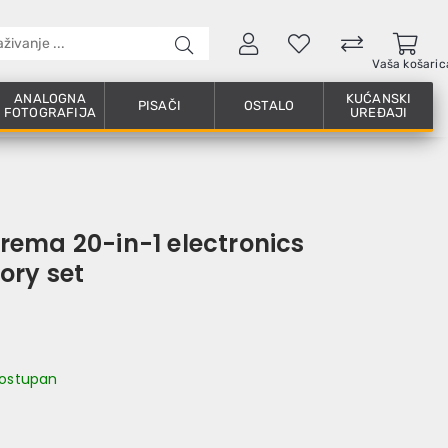
Vaša košaric
ANALOGNA
KUĆANSKI
PISAČI
OSTALO
FOTOGRAFIJA
UREĐAJI
ema 20-in-1 electronics
ory set
 dostupan