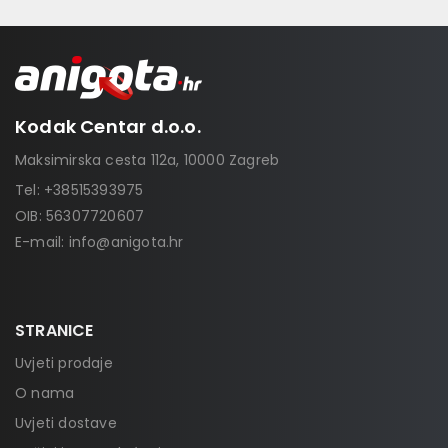
Kodak Centar d.o.o.
Maksimirska cesta 112a, 10000 Zagreb
Tel:
+38515393975
OIB: 56307720607
E-mail:
info@anigota.hr
STRANICE
Uvjeti prodaje
O nama
Uvjeti dostave