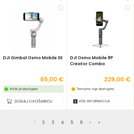
DJI Gimbal Osmo Mobile SE
DJI Osmo Mobile 8P
Creator Combo
65,00 €
229,00 €
Artikl je dostupan
Trenutno nije dostupno
DODAJ U KOŠARICU
VIŠE INFORMACIJA
1
2
3
4
5
6
›
»