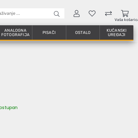
Vaša košaric
ANALOGNA
KUĆANSKI
PISAČI
OSTALO
FOTOGRAFIJA
UREĐAJI
 dostupan