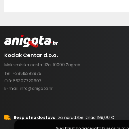
Kodak Centar d.o.o.
Maksimirska cesta 112a, 10000 Zagreb
Tel:
+38515393975
OIB: 56307720607
E-mail:
info@anigota.hr
Besplatna dostava
za narudžbe iznad 199,00 €
Web koristi kolačiće kako bi se osiguralo