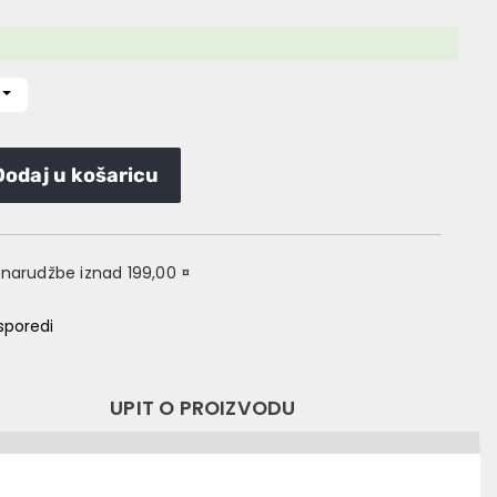
Dodaj u košaricu
narudžbe iznad 199,00 ¤
sporedi
UPIT O PROIZVODU