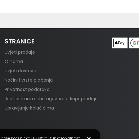
STRANICE
Uvjeti prodaje
O nama
Uvjeti dostave
Načini i vrste plaćanja
Privatnost podataka
Jednostrani raskid ugovora o kupoprodaji
Upravljanje kolačićima
 bolje korisničko iskustvo i funkcionalnost