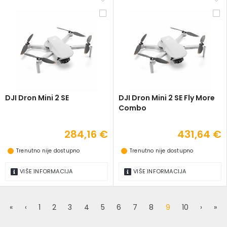
DJI Dron Mini 2 SE
DJI Dron Mini 2 SE Fly More
Combo
284,16 €
431,64 €
Trenutno nije dostupno
Trenutno nije dostupno
VIŠE INFORMACIJA
VIŠE INFORMACIJA
«
‹
1
2
3
4
5
6
7
8
9
10
›
»