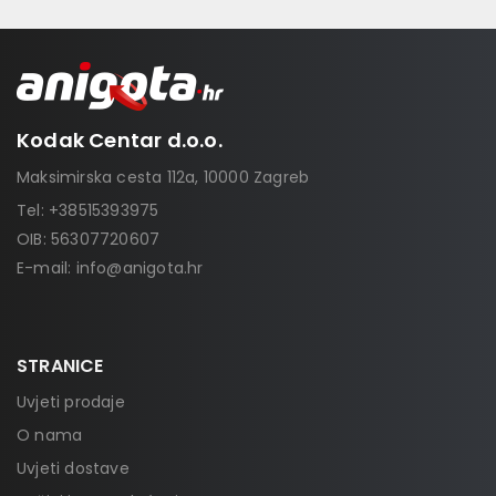
Kodak Centar d.o.o.
Maksimirska cesta 112a, 10000 Zagreb
Tel:
+38515393975
OIB: 56307720607
E-mail:
info@anigota.hr
STRANICE
Uvjeti prodaje
O nama
Uvjeti dostave