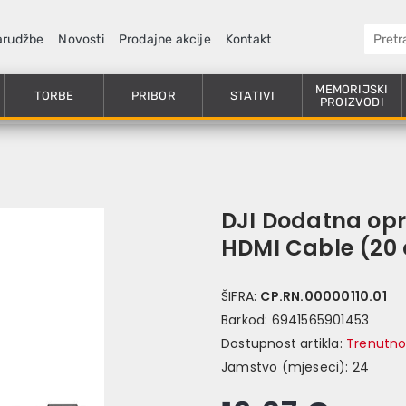
arudžbe
Novosti
Prodajne akcije
Kontakt
MEMORIJSKI
TORBE
PRIBOR
STATIVI
PROIZVODI
DJI Dodatna opr
HDMI Cable (20
ŠIFRA:
CP.RN.00000110.01
Barkod:
6941565901453
Dostupnost artikla:
Trenutno
Jamstvo (mjeseci):
24