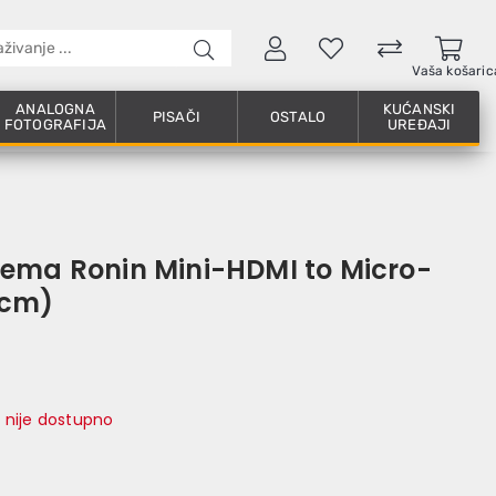
Vaša košaric
ANALOGNA
KUĆANSKI
PISAČI
OSTALO
FOTOGRAFIJA
UREĐAJI
ema Ronin Mini-HDMI to Micro-
 cm)
 nije dostupno