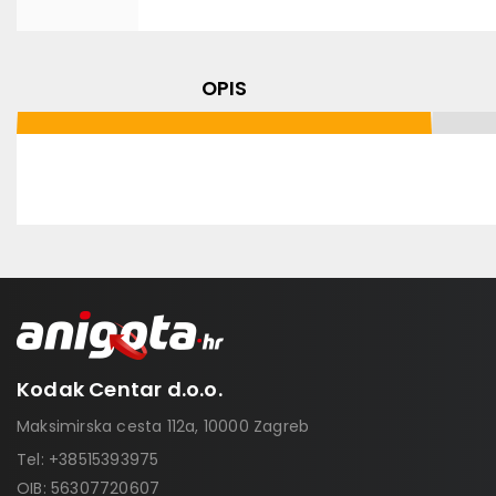
OPIS
Kodak Centar d.o.o.
Maksimirska cesta 112a, 10000 Zagreb
Tel:
+38515393975
OIB: 56307720607