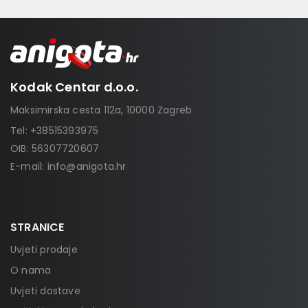
Kodak Centar d.o.o.
Maksimirska cesta 112a, 10000 Zagreb
Tel:
+38515393975
OIB: 56307720607
E-mail:
info@anigota.hr
STRANICE
Uvjeti prodaje
O nama
Uvjeti dostave