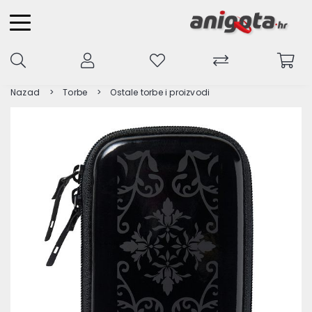
Nazad
Torbe
Ostale torbe i proizvodi