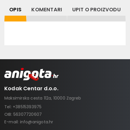
OPIS
KOMENTARI
UPIT O PROIZVODU
Kodak Centar d.o.o.
Maksimirska cesta 112a, 10000 Zagreb
Tel:
+38515393975
OIB: 56307720607
E-mail:
info@anigota.hr