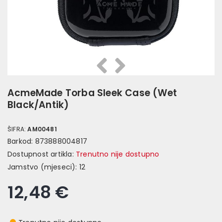
Prethodna
Slijedeća
AcmeMade Torba Sleek Case (Wet
Black/Antik)
ŠIFRA:
AM00481
Barkod:
873888004817
Dostupnost artikla:
Trenutno nije dostupno
Jamstvo (mjeseci):
12
12,48 €