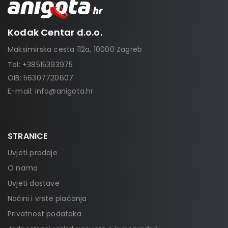
Kodak Centar d.o.o.
Maksimirska cesta 112a, 10000 Zagreb
Tel:
+38515393975
OIB: 56307720607
E-mail:
info@anigota.hr
STRANICE
Uvjeti prodaje
O nama
Uvjeti dostave
Načini i vrste plaćanja
Privatnost podataka