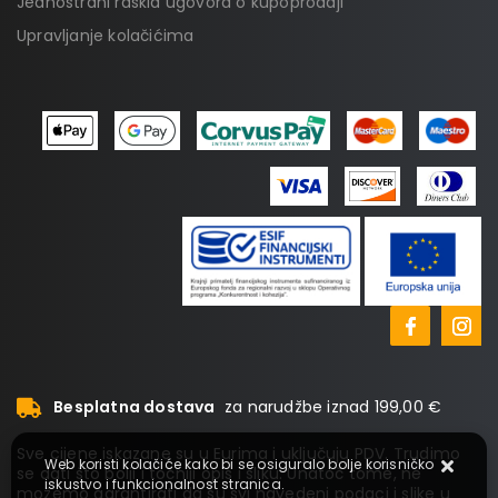
Jednostrani raskid ugovora o kupoprodaji
Upravljanje kolačićima
Besplatna dostava
za narudžbe iznad 199,00 €
Sve cijene iskazane su u Eurima i uključuju PDV. Trudimo
Web koristi kolačiće kako bi se osiguralo bolje korisničko
se dati što bolji i točniji opis i sliku. Unatoč tome, ne
iskustvo i funkcionalnost stranica.
možemo garantirati da su svi navedeni podaci i slike u