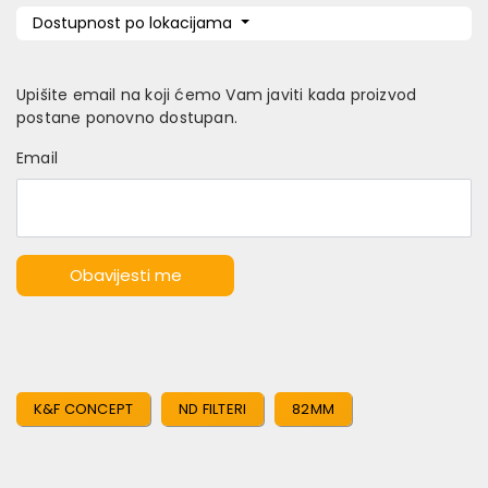
Dostupnost po lokacijama
Upišite email na koji ćemo Vam javiti kada proizvod
postane ponovno dostupan.
Email
Obavijesti me
K&F CONCEPT
ND FILTERI
82MM