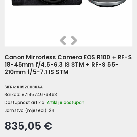
Prethodna
Slijedeća
Canon Mirrorless Camera EOS R100 + RF-S
18-45mm f/4.5-6.3 IS STM + RF-S 55-
210mm f/5-7.1 IS STM
ŠIFRA:
6052C036AA
Barkod:
8714574676463
Dostupnost artikla:
Artikl je dostupan
Jamstvo (mjeseci):
24
835,05 €