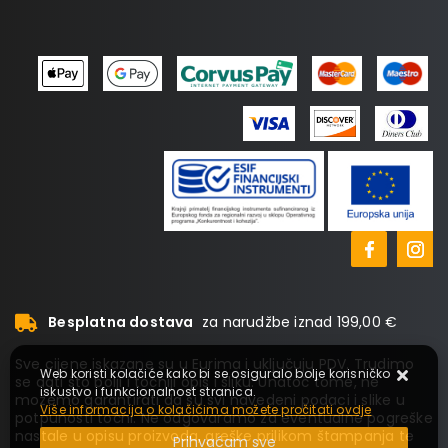
Besplatna dostava
za narudžbe iznad 199,00 €
Sve cijene iskazane su u Eurima i uključuju PDV. Trudimo
Web koristi kolačiće kako bi se osiguralo bolje korisničko
se dati što bolji i točniji opis i sliku. Unatoč tome, ne
iskustvo i funkcionalnost stranica.
možemo garantirati da su svi navedeni podaci i slike u
Više informacija o kolačićima možete pročitati ovdje
potpunosti točni. Ne odgovaramo za eventualne pogreške
nastale u opisu proizvoda, greške prilikom štampanja te
Prihvaćam sve