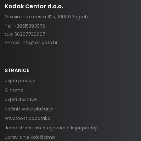
Kodak Centar d.o.o.
Maksimirska cesta 112a, 10000 Zagreb
Tel:
+38515393975
OIB: 56307720607
E-mail:
info@anigota.hr
STRANICE
Uvjeti prodaje
O nama
Uvjeti dostave
Načini i vrste plaćanja
Privatnost podataka
Jednostrani raskid ugovora o kupoprodaji
Upravljanje kolačićima