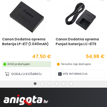
Canon Dodatna oprema
Canon Dodatna oprema
Baterija LP-E17 (1.040mAh)
Punjač baterija LC-E17E
47,50 €
54,98 €
Artikl je dostupan
Trenutno nije dostupno
DODAJ U KOŠARICU
VIŠE INFORMACIJA