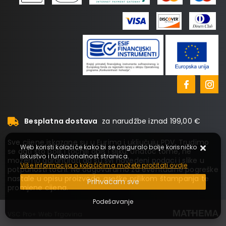
Besplatna dostava
za narudžbe iznad 199,00 €
Sve cijene iskazane su u Eurima i uključuju PDV. Trudimo
Web koristi kolačiće kako bi se osiguralo bolje korisničko
se dati što bolji i točniji opis i sliku. Unatoč tome, ne
iskustvo i funkcionalnost stranica.
možemo garantirati da su svi navedeni podaci i slike u
Više informacija o kolačićima možete pročitati ovdje
potpunosti točni. Ne odgovaramo za eventualne pogreške
nastale u opisu proizvoda, greške prilikom štampanja te
Prihvaćam sve
promjene cijena.
Podešavanje
VSC Pro+ Web Trgovina