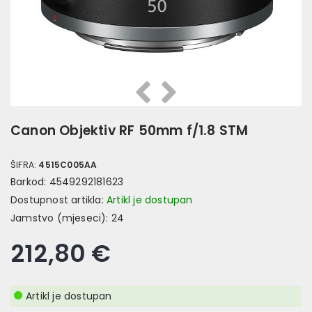
Prethodna
Slijedeća
Canon Objektiv RF 50mm f/1.8 STM
ŠIFRA:
4515C005AA
Barkod:
4549292181623
Dostupnost artikla:
Artikl je dostupan
Jamstvo (mjeseci):
24
212,80 €
Artikl je dostupan