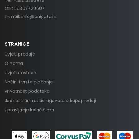
Tel:
+38515393975
OIB: 56307720607
E-mail:
info@anigota.hr
STRANICE
Uvjeti prodaje
O nama
Uvjeti dostave
Načini i vrste plaćanja
Privatnost podataka
Jednostrani raskid ugovora o kupoprodaji
Upravljanje kolačićima