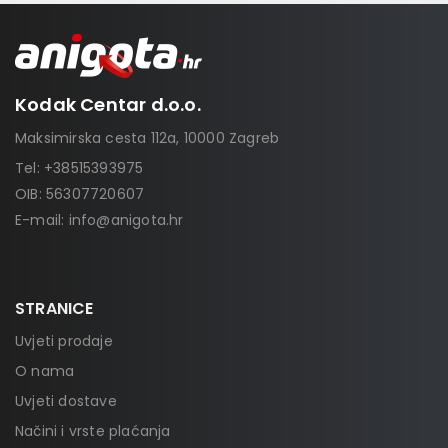
Kodak Centar d.o.o.
Maksimirska cesta 112a, 10000 Zagreb
Tel:
+38515393975
OIB: 56307720607
E-mail:
info@anigota.hr
STRANICE
Uvjeti prodaje
O nama
Uvjeti dostave
Načini i vrste plaćanja