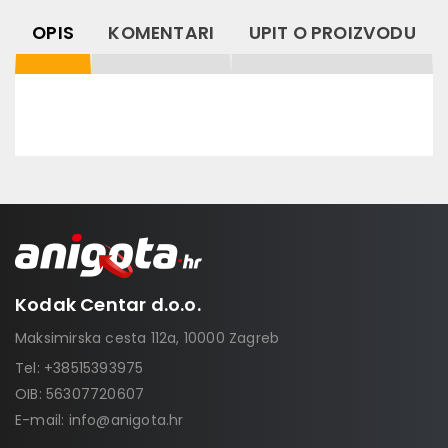
OPIS
KOMENTARI
UPIT O PROIZVODU
Kodak Centar d.o.o.
Maksimirska cesta 112a, 10000 Zagreb
Tel:
+38515393975
OIB: 56307720607
E-mail:
info@anigota.hr