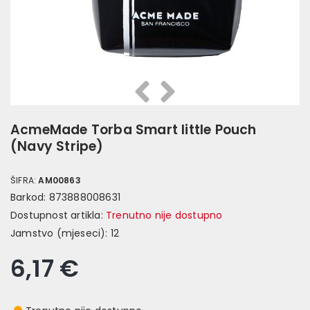
Prethodna
Slijedeća
AcmeMade Torba Smart little Pouch
(Navy Stripe)
ŠIFRA:
AM00863
Barkod:
873888008631
Dostupnost artikla:
Trenutno nije dostupno
Jamstvo (mjeseci):
12
6,17 €