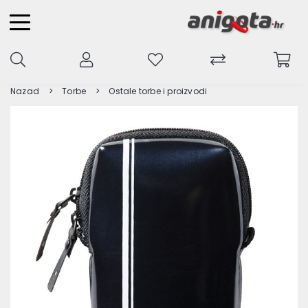
Nazad
Torbe
Ostale torbe i proizvodi