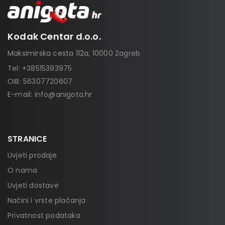
Kodak Centar d.o.o.
Maksimirska cesta 112a, 10000 Zagreb
Tel:
+38515393975
OIB: 56307720607
E-mail:
info@anigota.hr
STRANICE
Uvjeti prodaje
O nama
Uvjeti dostave
Načini i vrste plaćanja
Privatnost podataka