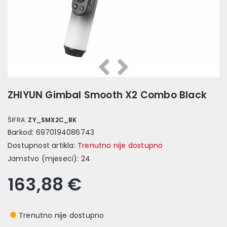
Prethodna
Slijedeća
ZHIYUN Gimbal Smooth X2 Combo Black
ŠIFRA:
ZY_SMX2C_BK
Barkod:
6970194086743
Dostupnost artikla:
Trenutno nije dostupno
Jamstvo (mjeseci):
24
163,88 €
Trenutno nije dostupno