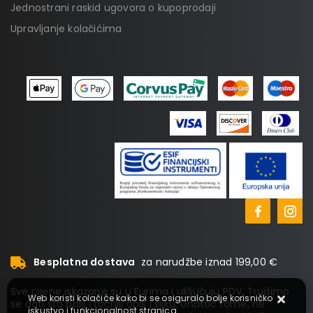
Jednostrani raskid ugovora o kupoprodaji
Upravljanje kolačićima
Besplatna dostava
za narudžbe iznad 199,00 €
Sve cijene iskazane su u Eurima i uključuju PDV. Trudimo
Web koristi kolačiće kako bi se osiguralo bolje korisničko
se dati što bolji i točniji opis i sliku. Unatoč tome, ne
iskustvo i funkcionalnost stranica.