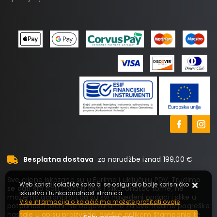
Besplatna dostava
za narudžbe iznad 199,00 €
Sve cijene iskazane su u Eurima i uključuju PDV. Trudimo
Web koristi kolačiće kako bi se osiguralo bolje korisničko
se dati što bolji i točniji opis i sliku. Unatoč tome, ne
iskustvo i funkcionalnost stranica.
možemo garantirati da su svi navedeni podaci i slike u
Više informacija o kolačićima možete pročitati ovdje
potpunosti točni. Ne odgovaramo za eventualne pogreške
nastale u opisu proizvoda, greške prilikom štampanja te