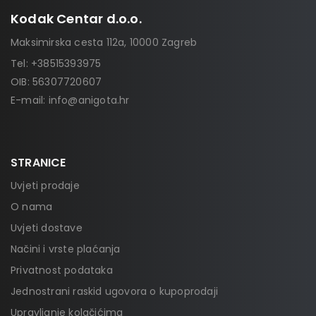
Kodak Centar d.o.o.
Maksimirska cesta 112a, 10000 Zagreb
Tel:
+38515393975
OIB: 56307720607
E-mail:
info@anigota.hr
STRANICE
Uvjeti prodaje
O nama
Uvjeti dostave
Načini i vrste plaćanja
Privatnost podataka
Jednostrani raskid ugovora o kupoprodaji
Upravljanje kolačićima