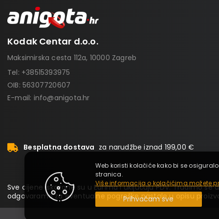
Kodak Centar d.o.o.
Maksimirska cesta 112a, 10000 Zagreb
Tel:
+38515393975
OIB: 56307720607
E-mail:
info@anigota.hr
Besplatna dostava
za narudžbe iznad 199,00 €
Web koristi kolačiće kako bi se osiguralo
stranica.
Više informacija o kolačićima možete pr
Sve cijene iskazane su u Eurima i uključuju PDV. Trudimo se da
odgovaramo za eventualne pogreške nastale u opisu proizvo
Prihvaćam sve