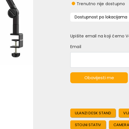
Trenutno nije dostupno
Dostupnost po lokacijama
Upišite email na koji ćemo 
Email
Obavijesti me
ULANZI DESK STAND
VI
STOLNI STATIV
CAMERA