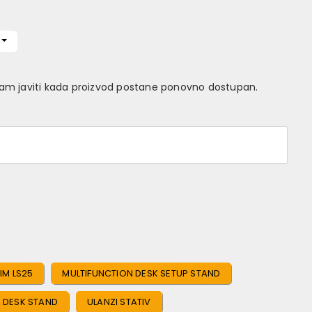
Vam javiti kada proizvod postane ponovno dostupan.
JIM LS25
MULTIFUNCTION DESK SETUP STAND
 DESK STAND
ULANZI STATIV