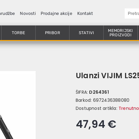
arudžbe
Novosti
Prodajne akcije
Kontakt
MEMORIJSKI
TORBE
PRIBOR
STATIVI
PROIZVODI
Ulanzi VIJIM LS2
ŠIFRA:
D264361
Barkod:
6972436388080
Dostupnost artikla:
Trenutno
47,94 €