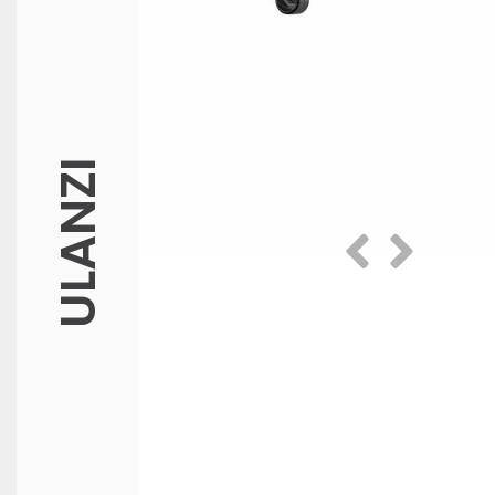
ULANZI
Prethodna
Slijedeća