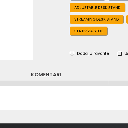
ADJUSTABLE DESK STAND
STREAMING DESK STAND
STATIV ZA STOL
Dodaj u favorite
U
KOMENTARI