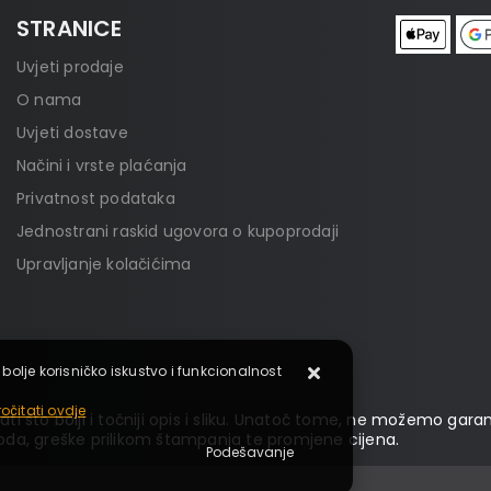
STRANICE
Uvjeti prodaje
O nama
Uvjeti dostave
Načini i vrste plaćanja
Privatnost podataka
Jednostrani raskid ugovora o kupoprodaji
Upravljanje kolačićima
 bolje korisničko iskustvo i funkcionalnost
očitati ovdje
ti što bolji i točniji opis i sliku. Unatoč tome, ne možemo garan
da, greške prilikom štampanja te promjene cijena.
Podešavanje