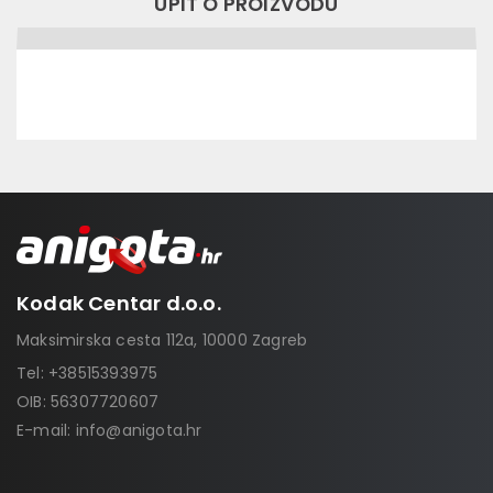
UPIT O PROIZVODU
Kodak Centar d.o.o.
Maksimirska cesta 112a, 10000 Zagreb
Tel:
+38515393975
OIB: 56307720607
E-mail:
info@anigota.hr