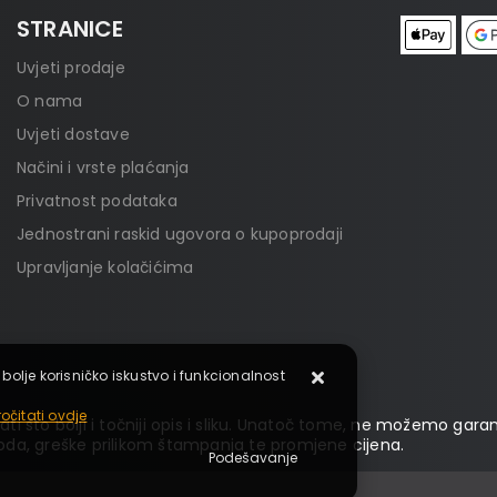
STRANICE
Uvjeti prodaje
O nama
Uvjeti dostave
Načini i vrste plaćanja
Privatnost podataka
Jednostrani raskid ugovora o kupoprodaji
Upravljanje kolačićima
 bolje korisničko iskustvo i funkcionalnost
očitati ovdje
ti što bolji i točniji opis i sliku. Unatoč tome, ne možemo garan
da, greške prilikom štampanja te promjene cijena.
Podešavanje