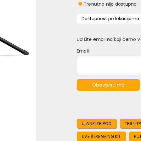
Trenutno nije dostupno
Dostupnost po lokacijama
Upišite email na koji ćemo 
Email
Obavijesti me
ULANZI TRIPOD
TB64 T
LIVE STREAMING KIT
PUT