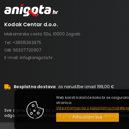
Kodak Centar d.o.o.
Maksimirska cesta 112a, 10000 Zagreb
Tel:
+38515393975
OIB: 56307720607
E-mail:
info@anigota.hr
Besplatna dostava
za narudžbe iznad 199,00 €
Web koristi kolačiće kako bi se osiguralo
stranica.
Više informacija o kolačićima možete pr
Sve cijene iskazane su u Eurima i uključuju PDV. Trudimo se da
odgovaramo za eventualne pogreške nastale u opisu proizvo
Prihvaćam sve