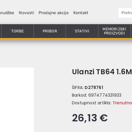
arudžbe
Novosti
Prodajne akcije
Kontakt
MEMORIJSKI
TORBE
PRIBOR
STATIVI
PROIZVODI
Ulanzi TB64 1.6M
ŠIFRA:
D278761
Barkod:
6974774331933
Dostupnost artikla:
Trenutno
26,13 €