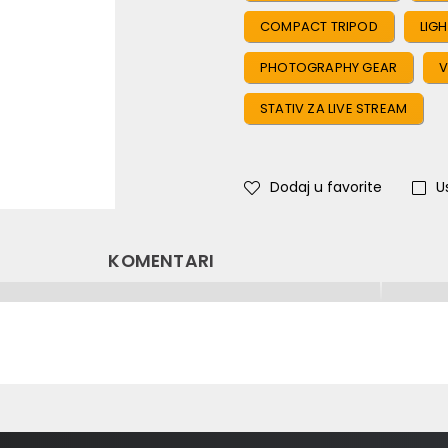
COMPACT TRIPOD
LIG
PHOTOGRAPHY GEAR
V
STATIV ZA LIVE STREAM
Dodaj u favorite
U
KOMENTARI