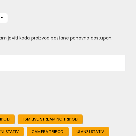
Vam javiti kada proizvod postane ponovno dostupan.
RIPOD
1.6M LIVE STREAMING TRIPOD
NI STATIV
CAMERA TRIPOD
ULANZI STATIV