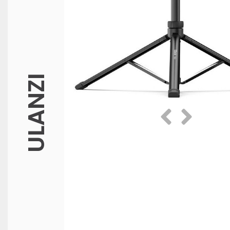
ULANZI
Prethodna
Slijedeća