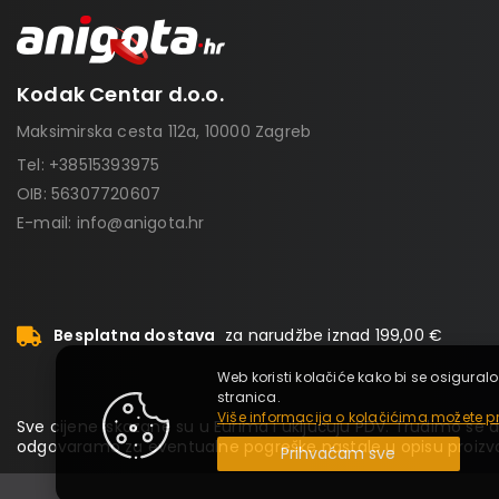
Kodak Centar d.o.o.
Maksimirska cesta 112a, 10000 Zagreb
Tel:
+38515393975
OIB: 56307720607
E-mail:
info@anigota.hr
Besplatna dostava
za narudžbe iznad 199,00 €
Web koristi kolačiće kako bi se osiguralo
stranica.
Više informacija o kolačićima možete pr
Sve cijene iskazane su u Eurima i uključuju PDV. Trudimo se da
odgovaramo za eventualne pogreške nastale u opisu proizvo
Prihvaćam sve