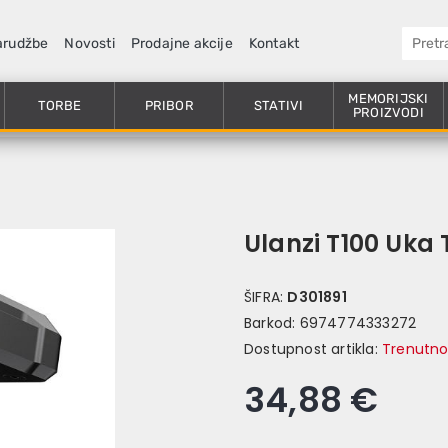
arudžbe
Novosti
Prodajne akcije
Kontakt
MEMORIJSKI
TORBE
PRIBOR
STATIVI
PROIZVODI
Ulanzi T100 Uka 
ŠIFRA:
D301891
Barkod:
6974774333272
Dostupnost artikla:
Trenutno
34,88 €