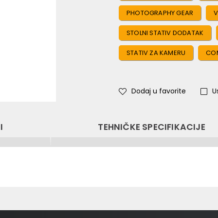
PHOTOGRAPHY GEAR
V
STOLNI STATIV DODATAK
STATIV ZA KAMERU
CO
Dodaj u favorite
U
I
TEHNIČKE SPECIFIKACIJE