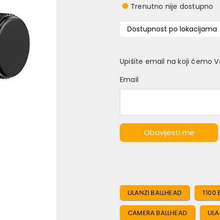
Trenutno nije dostupno
Dostupnost po lokacijama
Upišite email na koji ćemo 
Email
Obavijesti me
ULANZI BALLHEAD
T100
CAMERA BALLHEAD
ULA