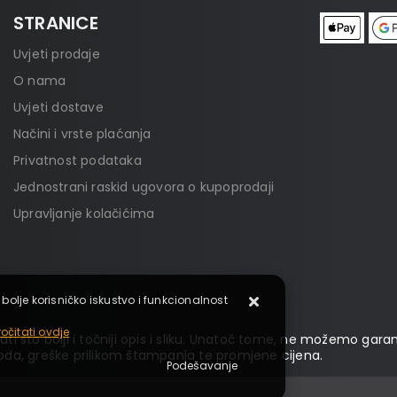
STRANICE
Uvjeti prodaje
O nama
Uvjeti dostave
Načini i vrste plaćanja
Privatnost podataka
Jednostrani raskid ugovora o kupoprodaji
Upravljanje kolačićima
 bolje korisničko iskustvo i funkcionalnost
očitati ovdje
ti što bolji i točniji opis i sliku. Unatoč tome, ne možemo garan
da, greške prilikom štampanja te promjene cijena.
Podešavanje