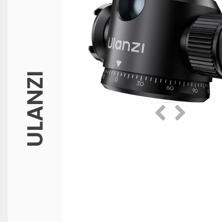
ULANZI
Prethodna
Slijedeća