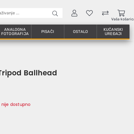
Vaša košaric
ANALOGNA
KUĆANSKI
PISAČI
OSTALO
FOTOGRAFIJA
UREĐAJI
Tripod Ballhead
 nije dostupno