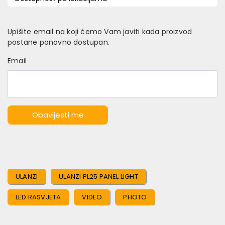
Upišite email na koji ćemo Vam javiti kada proizvod
postane ponovno dostupan.
Email
Obavijesti me
ULANZI
ULANZI PL25 PANEL LIGHT
LED RASVJETA
VIDEO
PHOTO