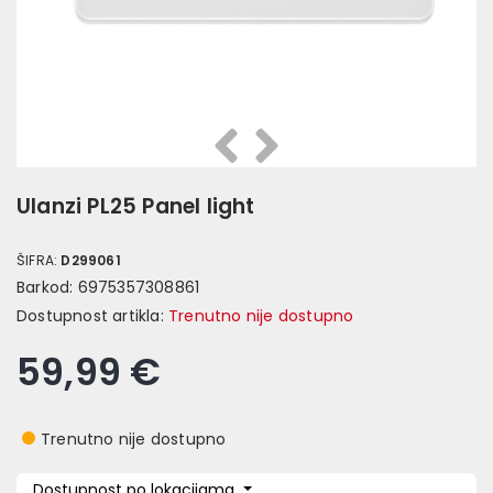
Prethodna
Slijedeća
Ulanzi PL25 Panel light
ŠIFRA:
D299061
Barkod:
6975357308861
Dostupnost artikla:
Trenutno nije dostupno
59,99 €
Trenutno nije dostupno
Dostupnost po lokacijama