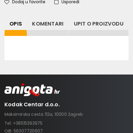
Dodaj u favorite
Usporedi
OPIS
KOMENTARI
UPIT O PROIZVODU
Kodak Centar d.o.o.
Maksimirska cesta 112a, 10000 Zagreb
Tel:
+38515393975
OIB: 56307720607