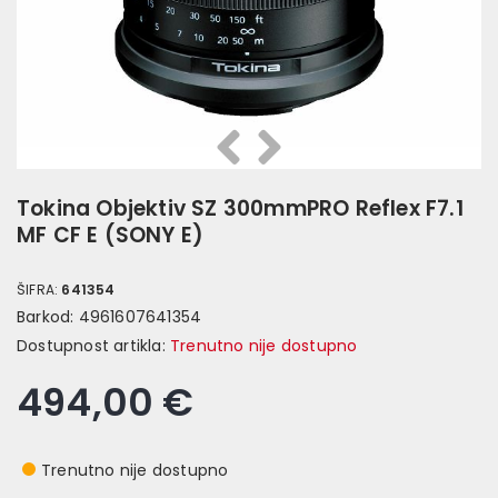
Prethodna
Slijedeća
Tokina Objektiv SZ 300mmPRO Reflex F7.1
MF CF E (SONY E)
ŠIFRA:
641354
Barkod:
4961607641354
Dostupnost artikla:
Trenutno nije dostupno
494,00 €
Trenutno nije dostupno