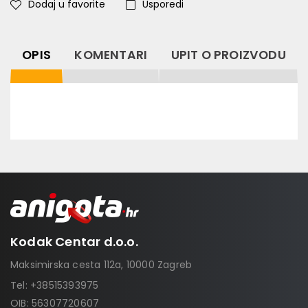
Dodaj u favorite
Usporedi
OPIS
KOMENTARI
UPIT O PROIZVODU
Kodak Centar d.o.o.
Maksimirska cesta 112a, 10000 Zagreb
Tel:
+38515393975
OIB: 56307720607