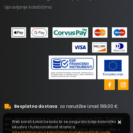
Upravljanje kolačićima
Besplatna dostava
za narudžbe iznad 199,00 €
Sve cijene iskazane su u Eurima i uključuju PDV. Trudimo
Web koristi kolačiće kako bi se osiguralo bolje korisničko
se dati što bolji i točniji opis i sliku. Unatoč tome, ne
iskustvo i funkcionalnost stranica.
možemo garantirati da su svi navedeni podaci i slike u
Više informacija o kolačićima možete pročitati ovdje