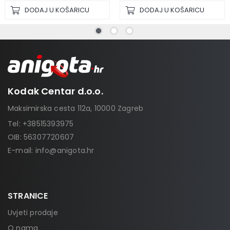
DODAJ U KOŠARICU
DODAJ U KOŠARICU
Kodak Centar d.o.o.
Maksimirska cesta 112a, 10000 Zagreb
Tel:
+38515393975
OIB: 56307720607
E-mail:
info@anigota.hr
STRANICE
Uvjeti prodaje
O nama