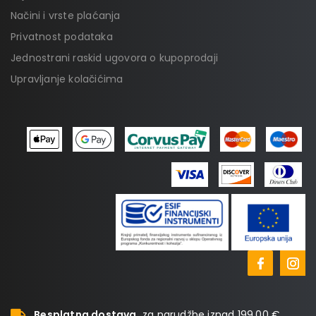
Načini i vrste plaćanja
Privatnost podataka
Jednostrani raskid ugovora o kupoprodaji
Upravljanje kolačićima
Besplatna dostava
za narudžbe iznad 199,00 €