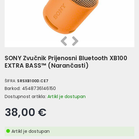
Prethodna
Slijedeća
SONY Zvučnik Prijenosni Bluetooth XB100
EXTRA BASS™ (Narančasti)
ŠIFRA:
SRSXB100D.CE7
Barkod:
4548736146150
Dostupnost artikla:
Artikl je dostupan
38,00 €
Artikl je dostupan