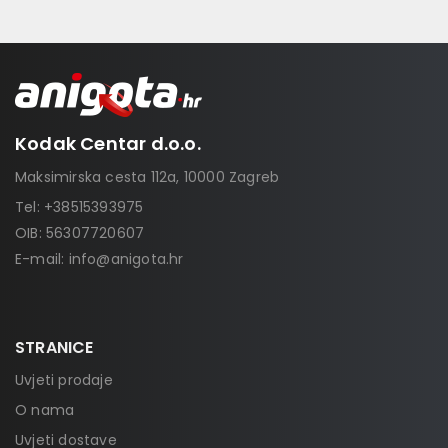
Kodak Centar d.o.o.
Maksimirska cesta 112a, 10000 Zagreb
Tel:
+38515393975
OIB: 56307720607
E-mail:
info@anigota.hr
STRANICE
Uvjeti prodaje
O nama
Uvjeti dostave