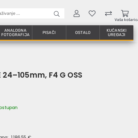
Vaša košaric
ANALOGNA
KUĆANSKI
PISAČI
OSTALO
FOTOGRAFIJA
UREĐAJI
E 24–105mm, F4 G OSS
 dostupan
dana:
1.186,55 €