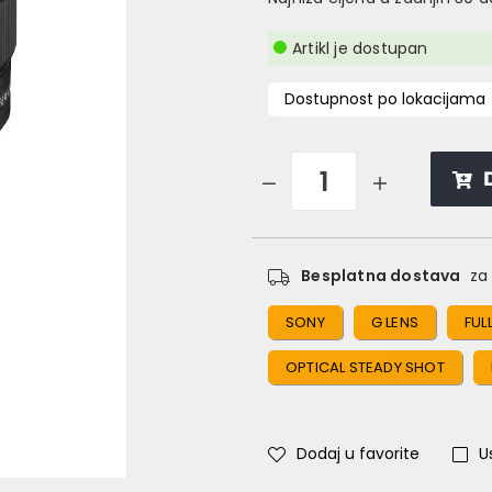
Artikl je dostupan
Dostupnost po lokacijama
Besplatna dostava
za 
SONY
G LENS
FUL
OPTICAL STEADY SHOT
Dodaj u favorite
U