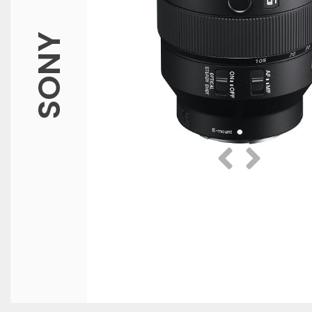
SONY
Prethodna
Slijedeća