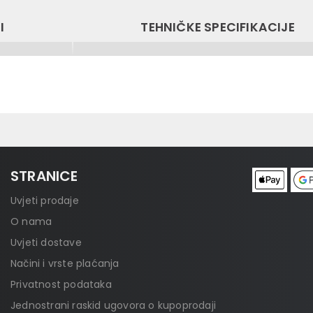
I
TEHNIČKE SPECIFIKACIJE
STRANICE
Uvjeti prodaje
O nama
Uvjeti dostave
Načini i vrste plaćanja
Privatnost podataka
Jednostrani raskid ugovora o kupoprodaji