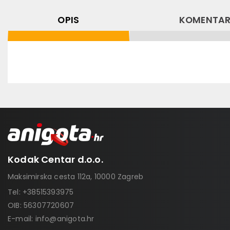
OPIS
KOMENTAR
Kodak Centar d.o.o.
Maksimirska cesta 112a, 10000 Zagreb
Tel:
+38515393975
OIB: 56307720607
E-mail:
info@anigota.hr