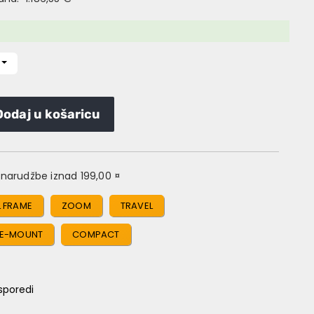
Dodaj u košaricu
narudžbe iznad 199,00 ¤
L FRAME
ZOOM
TRAVEL
E-MOUNT
COMPACT
sporedi