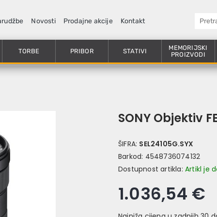
arudžbe
Novosti
Prodajne akcije
Kontakt
MEMORIJSKI
TORBE
PRIBOR
STATIVI
PROIZVODI
SONY Objektiv F
ŠIFRA:
SEL24105G.SYX
Barkod:
4548736074132
Dostupnost artikla:
Artikl je
1.036,54 €
Najniža cijena u zadnjih 30 