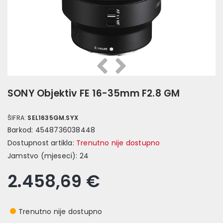
Prethodna
Slijedeća
SONY Objektiv FE 16-35mm F2.8 GM
ŠIFRA:
SEL1635GM.SYX
Barkod:
4548736038448
Dostupnost artikla:
Trenutno nije dostupno
Jamstvo (mjeseci):
24
2.458,69 €
Trenutno nije dostupno