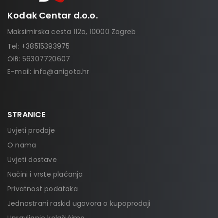
Kodak Centar d.o.o.
Maksimirska cesta 112a, 10000 Zagreb
Tel:
+38515393975
OIB: 56307720607
E-mail:
info@anigota.hr
STRANICE
Uvjeti prodaje
O nama
Uvjeti dostave
Načini i vrste plaćanja
Privatnost podataka
Jednostrani raskid ugovora o kupoprodaji