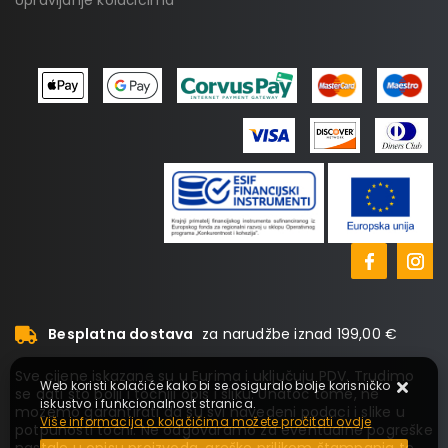
Upravljanje kolačićima
Besplatna dostava
za narudžbe iznad 199,00 €
Sve cijene iskazane su u Eurima i uključuju PDV. Trudimo
Web koristi kolačiće kako bi se osiguralo bolje korisničko
se dati što bolji i točniji opis i sliku. Unatoč tome, ne
iskustvo i funkcionalnost stranica.
možemo garantirati da su svi navedeni podaci i slike u
Više informacija o kolačićima možete pročitati ovdje
potpunosti točni. Ne odgovaramo za eventualne pogreške