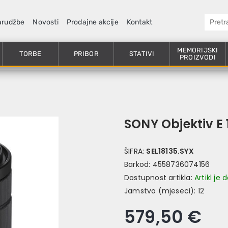
arudžbe
Novosti
Prodajne akcije
Kontakt
MEMORIJSKI
TORBE
PRIBOR
STATIVI
PROIZVODI
SONY Objektiv E
ŠIFRA:
SEL18135.SYX
Barkod:
4558736074156
Dostupnost artikla:
Artikl je
Jamstvo (mjeseci):
12
579,50 €