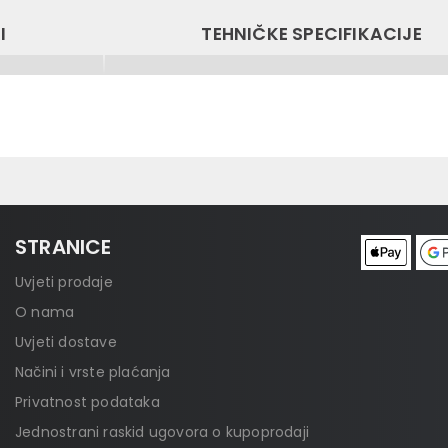
I
TEHNIČKE SPECIFIKACIJE
STRANICE
Uvjeti prodaje
O nama
Uvjeti dostave
Načini i vrste plaćanja
Privatnost podataka
Jednostrani raskid ugovora o kupoprodaji