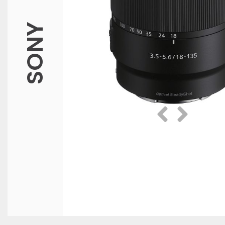
SONY
Prethodna
Slijedeća