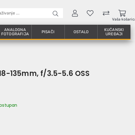
Vaša košaric
ANALOGNA
KUĆANSKI
PISAČI
OSTALO
FOTOGRAFIJA
UREĐAJI
 18-135mm, f/3.5-5.6 OSS
 dostupan