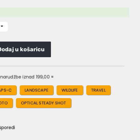
Dodaj u košaricu
narudžbe iznad 199,00 ¤
APS-C
LANDSCAPE
WILDLIFE
TRAVEL
OTO
OPTICAL STEADY SHOT
sporedi