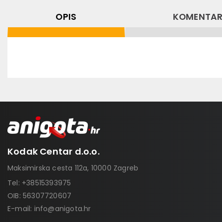
OPIS
KOMENTAR
Kodak Centar d.o.o.
Maksimirska cesta 112a, 10000 Zagreb
Tel:
+38515393975
OIB: 56307720607
E-mail:
info@anigota.hr