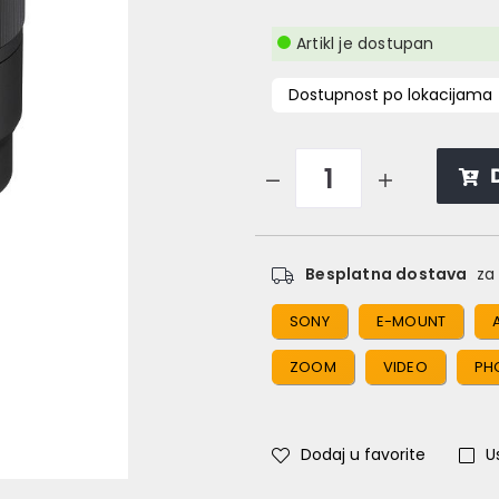
Artikl je dostupan
Dostupnost po lokacijama
Besplatna dostava
za 
SONY
E-MOUNT
ZOOM
VIDEO
PH
Dodaj u favorite
U