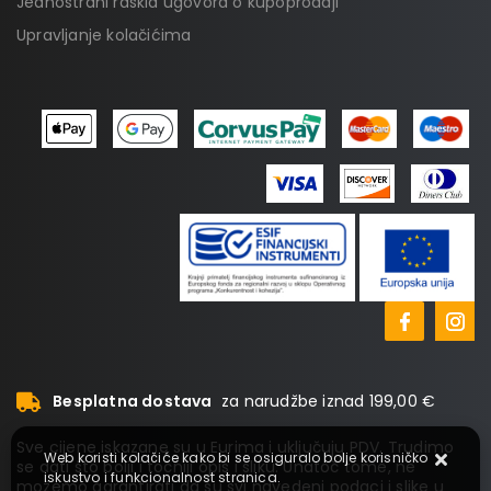
Jednostrani raskid ugovora o kupoprodaji
Upravljanje kolačićima
Besplatna dostava
za narudžbe iznad 199,00 €
Sve cijene iskazane su u Eurima i uključuju PDV. Trudimo
Web koristi kolačiće kako bi se osiguralo bolje korisničko
se dati što bolji i točniji opis i sliku. Unatoč tome, ne
iskustvo i funkcionalnost stranica.
možemo garantirati da su svi navedeni podaci i slike u