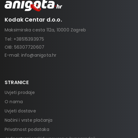
Kodak Centar d.o.o.
Maksimirska cesta 112a, 10000 Zagreb
Tel:
+38515393975
OIB: 56307720607
E-mail:
info@anigota.hr
STRANICE
Uvjeti prodaje
O nama
Uvjeti dostave
Načini i vrste plaćanja
Privatnost podataka