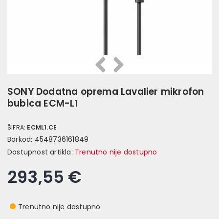
Prethodna
Slijedeća
SONY Dodatna oprema Lavalier mikrofon
bubica ECM-L1
ŠIFRA:
ECML1.CE
Barkod:
4548736161849
Dostupnost artikla:
Trenutno nije dostupno
293,55 €
Trenutno nije dostupno