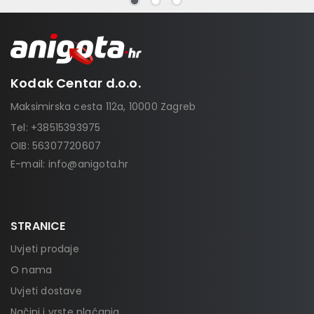
Kodak Centar d.o.o.
Maksimirska cesta 112a, 10000 Zagreb
Tel:
+38515393975
OIB: 56307720607
E-mail:
info@anigota.hr
STRANICE
Uvjeti prodaje
O nama
Uvjeti dostave
Načini i vrste plaćanja