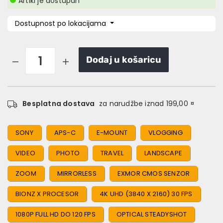
Artikl je dostupan
Dostupnost po lokacijama
Dodaj u košaricu
Besplatna dostava
za narudžbe iznad 199,00 ¤
SONY
APS-C
E-MOUNT
VLOGGING
VIDEO
PHOTO
TRAVEL
LANDSCAPE
ZOOM
MIRRORLESS
EXMOR CMOS SENZOR
BIONZ X PROCESOR
4K UHD (3840 X 2160) 30 FPS
1080P FULL HD DO 120 FPS
OPTICAL STEADYSHOT