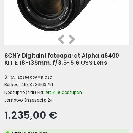
Prethodna
Slijedeća
SONY Digitalni fotoaparat Alpha a6400
KIT E 18-135mm, f/3.5-5.6 OSS Lens
ŠIFRA:
ILCE6400AMB.CEC
Barkod:
4548736163751
Dostupnost artikla:
Artikl je dostupan
Jamstvo (mjeseci):
24
1.235,00 €