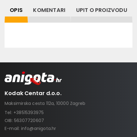
OPIS
KOMENTARI
UPIT O PROIZVODU
Kodak Centar d.o.o.
Maksimirska cesta 112a, 10000 Zagreb
Tel:
+38515393975
OIB: 56307720607
E-mail:
info@anigota.hr