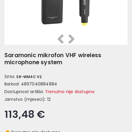
Prethodna
Slijedeća
Saramonic mikrofon VHF wireless
microphone system
ŠIFRA:
SR-WM4C V2
Barkod:
4897040884884
Dostupnost artikla:
Trenutno nije dostupno
Jamstvo (mjeseci):
12
113,48 €