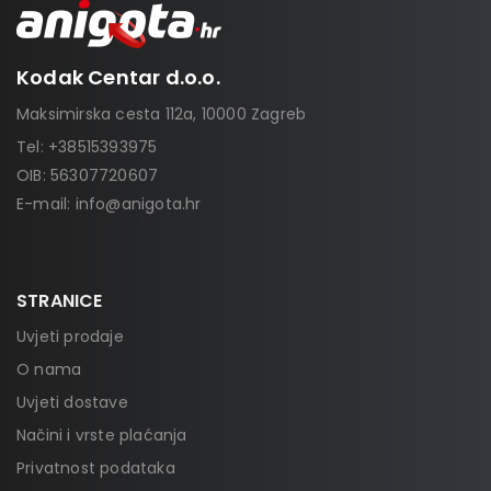
Kodak Centar d.o.o.
Maksimirska cesta 112a, 10000 Zagreb
Tel:
+38515393975
OIB: 56307720607
E-mail:
info@anigota.hr
STRANICE
Uvjeti prodaje
O nama
Uvjeti dostave
Načini i vrste plaćanja
Privatnost podataka