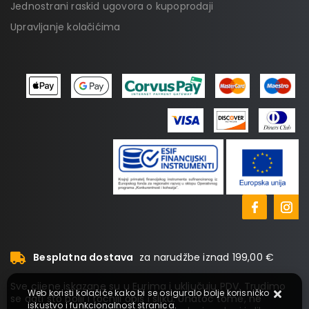
Jednostrani raskid ugovora o kupoprodaji
Upravljanje kolačićima
Besplatna dostava
za narudžbe iznad 199,00 €
Sve cijene iskazane su u Eurima i uključuju PDV. Trudimo
Web koristi kolačiće kako bi se osiguralo bolje korisničko
se dati što bolji i točniji opis i sliku. Unatoč tome, ne
iskustvo i funkcionalnost stranica.