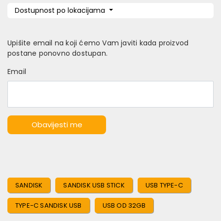
Dostupnost po lokacijama
Upišite email na koji ćemo Vam javiti kada proizvod
postane ponovno dostupan.
Email
Obavijesti me
SANDISK
SANDISK USB STICK
USB TYPE-C
TYPE-C SANDISK USB
USB OD 32GB