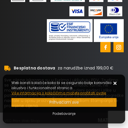
Besplatna dostava
za narudžbe iznad 199,00 €
Sve cijene iskazane su u Eurima i uključuju PDV. Trudimo
Web koristi kolačiće kako bi se osiguralo bolje korisničko
se dati što bolji i točniji opis i sliku. Unatoč tome, ne
iskustvo i funkcionalnost stranica.
možemo garantirati da su svi navedeni podaci i slike u
Više informacija o kolačićima možete pročitati ovdje
potpunosti točni. Ne odgovaramo za eventualne pogreške
nastale u opisu proizvoda, greške prilikom štampanja te
Prihvaćam sve
promjene cijena.
Podešavanje
VSC Pro+ Web Shop