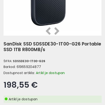
Prethodna
Slijedeća
SanDisk SSD SDSSDE30-1T00-G26 Portable
SSD 1TB R800MB/s
ŠIFRA:
SDSSDE30-1T00-G26
Barkod:
619659204877
Dostupnost artikla:
Artikl je dostupan
198,55 €
Artikl je dostupan