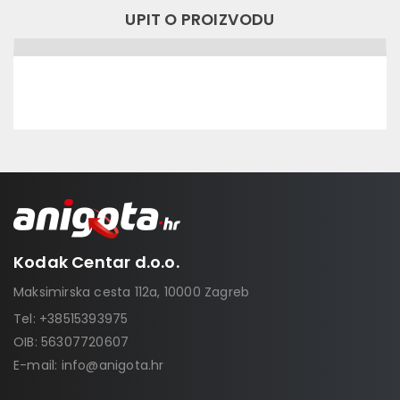
UPIT O PROIZVODU
Kodak Centar d.o.o.
Maksimirska cesta 112a, 10000 Zagreb
Tel:
+38515393975
OIB: 56307720607
E-mail:
info@anigota.hr