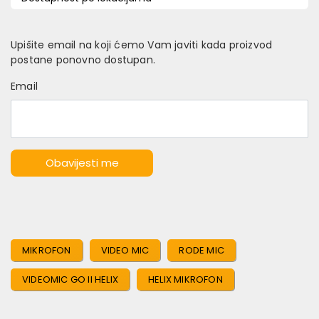
Upišite email na koji ćemo Vam javiti kada proizvod
postane ponovno dostupan.
Email
Obavijesti me
MIKROFON
VIDEO MIC
RODE MIC
VIDEOMIC GO II HELIX
HELIX MIKROFON