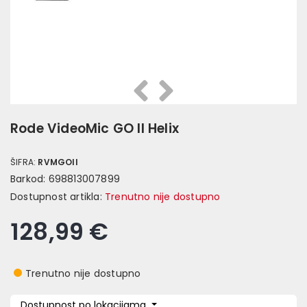
Prethodna
Slijedeća
Rode VideoMic GO II Helix
ŠIFRA:
RVMGOII
Barkod:
698813007899
Dostupnost artikla:
Trenutno nije dostupno
128,99 €
Trenutno nije dostupno
Dostupnost po lokacijama