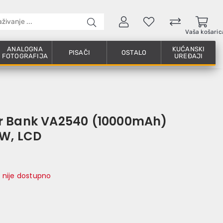
Vaša košaric
ANALOGNA
KUĆANSKI
PISAČI
OSTALO
FOTOGRAFIJA
UREĐAJI
r Bank VA2540 (10000mAh)
0W, LCD
 nije dostupno