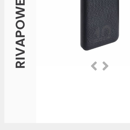
RIVAPOWER
Prethodna
Slijedeća