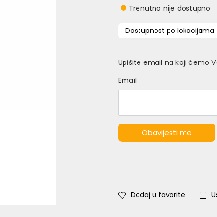
Trenutno nije dostupno
Dostupnost po lokacijama
Upišite email na koji ćemo 
Email
Obavijesti me
Dodaj u favorite
U