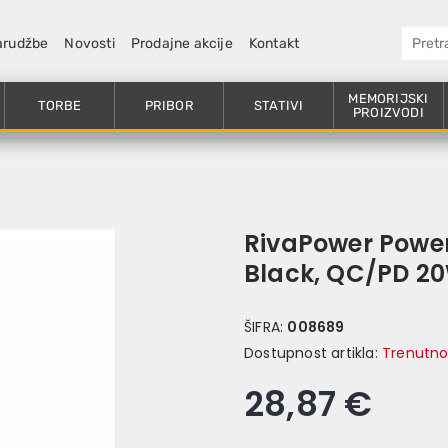
arudžbe
Novosti
Prodajne akcije
Kontakt
MEMORIJSKI
TORBE
PRIBOR
STATIVI
PROIZVODI
RivaPower Powe
Black, QC/PD 2
ŠIFRA:
008689
Dostupnost artikla:
Trenutno
28,87 €