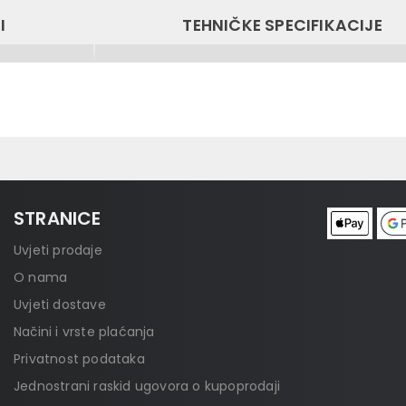
I
TEHNIČKE SPECIFIKACIJE
STRANICE
Uvjeti prodaje
O nama
Uvjeti dostave
Načini i vrste plaćanja
Privatnost podataka
Jednostrani raskid ugovora o kupoprodaji