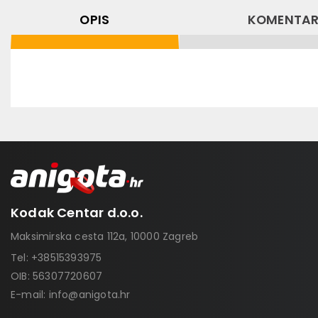
OPIS
KOMENTAR
Kodak Centar d.o.o.
Maksimirska cesta 112a, 10000 Zagreb
Tel:
+38515393975
OIB: 56307720607
E-mail:
info@anigota.hr