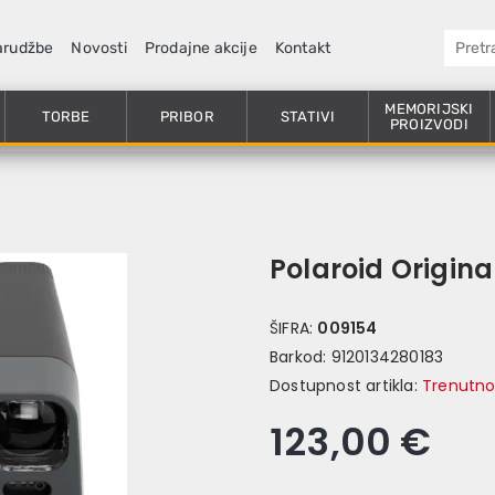
arudžbe
Novosti
Prodajne akcije
Kontakt
MEMORIJSKI
TORBE
PRIBOR
STATIVI
PROIZVODI
Polaroid Origin
ŠIFRA:
009154
Barkod:
9120134280183
Dostupnost artikla:
Trenutno
123,00 €