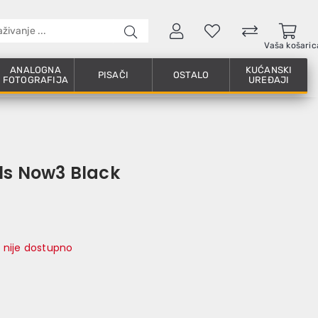
Vaša košaric
ANALOGNA
KUĆANSKI
PISAČI
OSTALO
FOTOGRAFIJA
UREĐAJI
als Now3 Black
 nije dostupno