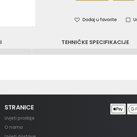
Dodaj u favorite
U
I
TEHNIČKE SPECIFIKACIJE
STRANICE
Uvjeti prodaje
O nama
Uvjeti dostave