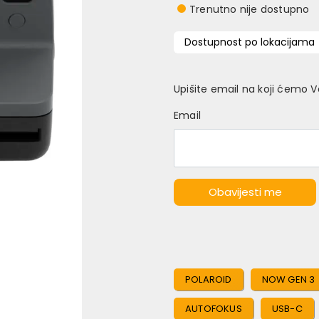
Trenutno nije dostupno
Dostupnost po lokacijama
Upišite email na koji ćemo 
Email
Obavijesti me
POLAROID
NOW GEN 3
AUTOFOKUS
USB-C