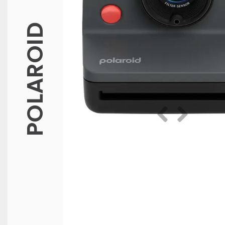
POLAROID
Prethodna
Slijedeća