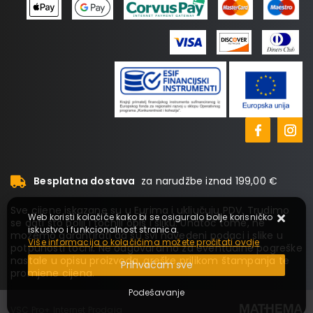
Besplatna dostava
za narudžbe iznad 199,00 €
Sve cijene iskazane su u Eurima i uključuju PDV. Trudimo
Web koristi kolačiće kako bi se osiguralo bolje korisničko
se dati što bolji i točniji opis i sliku. Unatoč tome, ne
iskustvo i funkcionalnost stranica.
možemo garantirati da su svi navedeni podaci i slike u
Više informacija o kolačićima možete pročitati ovdje
potpunosti točni. Ne odgovaramo za eventualne pogreške
nastale u opisu proizvoda, greške prilikom štampanja te
Prihvaćam sve
promjene cijena.
Podešavanje
VSC Pro+ Internet Prodaja