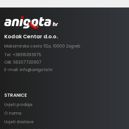
Kodak Centar d.o.o.
Maksimirska cesta 112a, 10000 Zagreb
Tel:
+38515393975
OIB: 56307720607
E-mail:
info@anigota.hr
STRANICE
Uvjeti prodaje
O nama
Uvjeti dostave