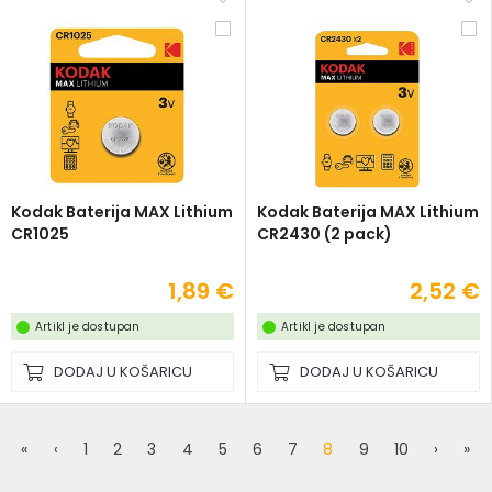
Kodak Baterija MAX Lithium
Kodak Baterija MAX Lithium
CR1025
CR2430 (2 pack)
1,89 €
2,52 €
Artikl je dostupan
Artikl je dostupan
DODAJ U KOŠARICU
DODAJ U KOŠARICU
«
‹
1
2
3
4
5
6
7
8
9
10
›
»