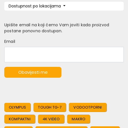
Dostupnost po lokacijama
Upišite email na koji ćemo Vam javiti kada proizvod
postane ponovno dostupan.
Email
Obavijesti me
OLYMPUS
TOUGH TG-7
VODOOTPORNI
KOMPAKTNI
4K VIDEO
MAKRO