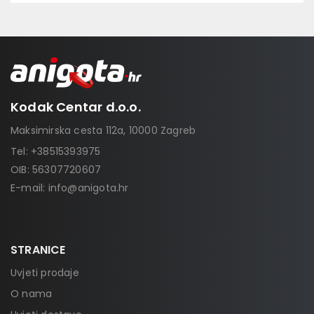
Kodak Centar d.o.o.
Maksimirska cesta 112a, 10000 Zagreb
Tel:
+38515393975
OIB: 56307720607
E-mail:
info@anigota.hr
STRANICE
Uvjeti prodaje
O nama