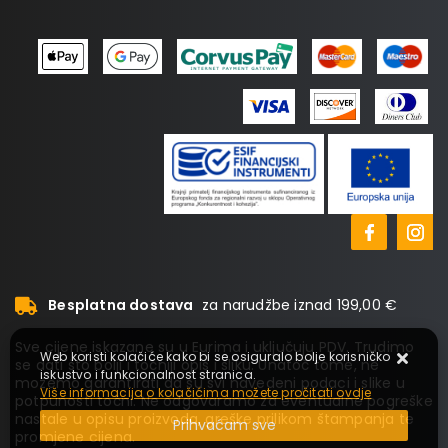
Besplatna dostava
za narudžbe iznad 199,00 €
Sve cijene iskazane su u Eurima i uključuju PDV. Trudimo
Web koristi kolačiće kako bi se osiguralo bolje korisničko
se dati što bolji i točniji opis i sliku. Unatoč tome, ne
iskustvo i funkcionalnost stranica.
možemo garantirati da su svi navedeni podaci i slike u
Više informacija o kolačićima možete pročitati ovdje
potpunosti točni. Ne odgovaramo za eventualne pogreške
nastale u opisu proizvoda, greške prilikom štampanja te
Prihvaćam sve
promjene cijena.