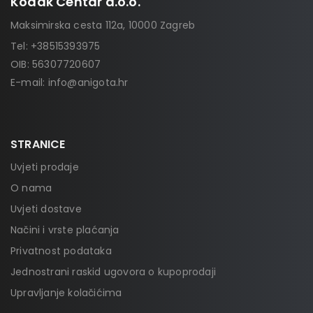
Kodak Centar d.o.o.
Maksimirska cesta 112a, 10000 Zagreb
Tel:
+38515393975
OIB: 56307720607
E-mail:
info@anigota.hr
STRANICE
Uvjeti prodaje
O nama
Uvjeti dostave
Načini i vrste plaćanja
Privatnost podataka
Jednostrani raskid ugovora o kupoprodaji
Upravljanje kolačićima