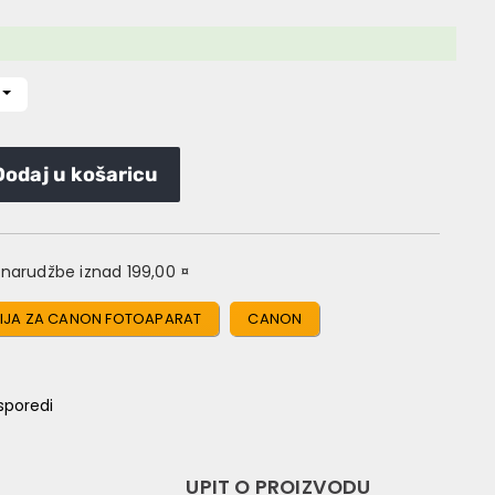
Dodaj u košaricu
narudžbe iznad 199,00 ¤
RIJA ZA CANON FOTOAPARAT
CANON
sporedi
UPIT O PROIZVODU