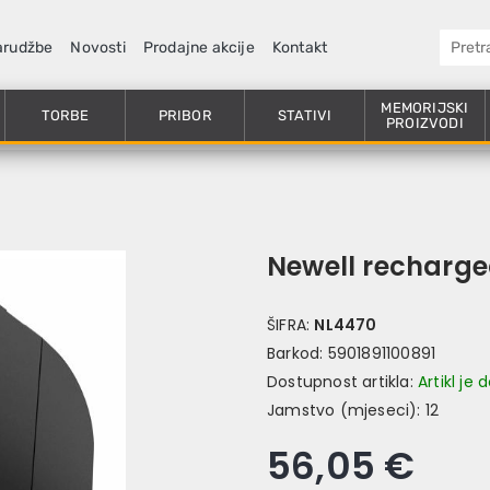
arudžbe
Novosti
Prodajne akcije
Kontakt
MEMORIJSKI
TORBE
PRIBOR
STATIVI
PROIZVODI
Newell recharge
ŠIFRA:
NL4470
Barkod:
5901891100891
Dostupnost artikla:
Artikl je
Jamstvo (mjeseci):
12
56,05 €