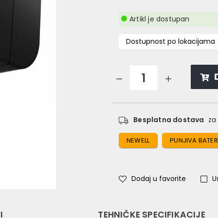
Artikl je dostupan
Dostupnost po lokacijama
Besplatna dostava
za 
NEWELL
PUNJIVA BATE
Dodaj u favorite
U
I
TEHNIČKE SPECIFIKACIJE