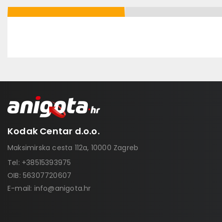
Kodak Centar d.o.o.
Maksimirska cesta 112a, 10000 Zagreb
Tel:
+38515393975
OIB: 56307720607
E-mail:
info@anigota.hr