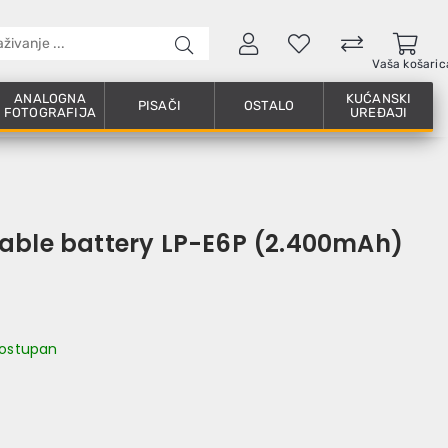
Vaša košaric
ANALOGNA
KUĆANSKI
PISAČI
OSTALO
FOTOGRAFIJA
UREĐAJI
able battery LP-E6P (2.400mAh)
 dostupan