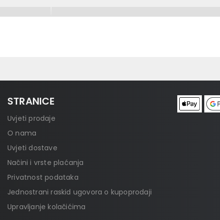
STRANICE
Uvjeti prodaje
O nama
Uvjeti dostave
Načini i vrste plaćanja
Privatnost podataka
Jednostrani raskid ugovora o kupoprodaji
Upravljanje kolačićima