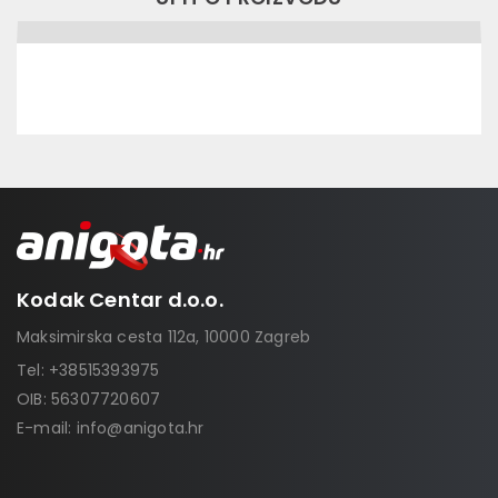
Kodak Centar d.o.o.
Maksimirska cesta 112a, 10000 Zagreb
Tel:
+38515393975
OIB: 56307720607
E-mail:
info@anigota.hr