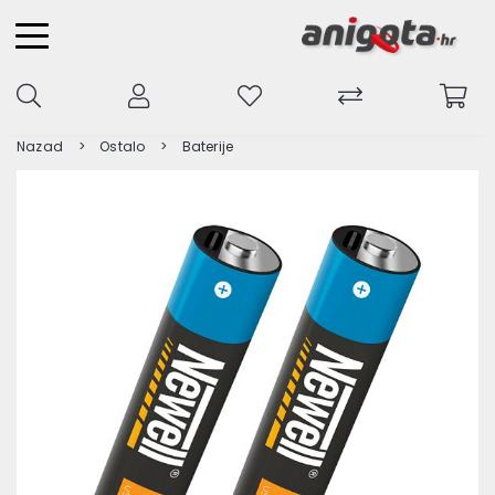
Nazad
Ostalo
Baterije