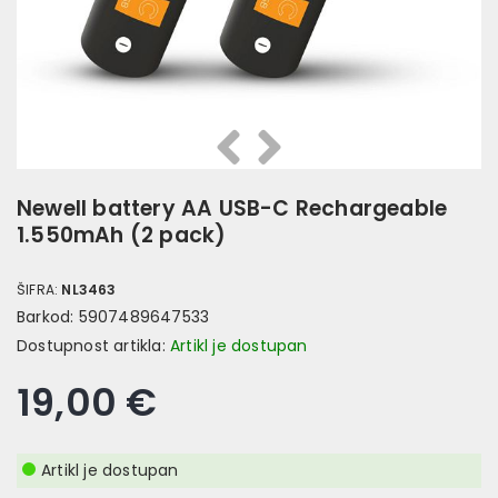
Prethodna
Slijedeća
Newell battery AA USB-C Rechargeable
1.550mAh (2 pack)
ŠIFRA:
NL3463
Barkod:
5907489647533
Dostupnost artikla:
Artikl je dostupan
19,00 €
Artikl je dostupan