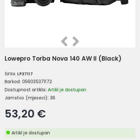
Prethodna
Slijedeća
Lowepro Torba Nova 140 AW II (Black)
ŠIFRA:
LP37117
Barkod:
056035371172
Dostupnost artikla:
Artikl je dostupan
Jamstvo (mjeseci):
36
53,20 €
Artikl je dostupan