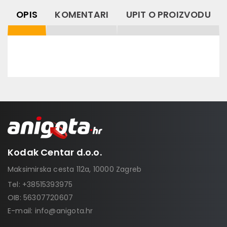
OPIS
KOMENTARI
UPIT O PROIZVODU
Kodak Centar d.o.o.
Maksimirska cesta 112a, 10000 Zagreb
Tel:
+38515393975
OIB: 56307720607
E-mail:
info@anigota.hr