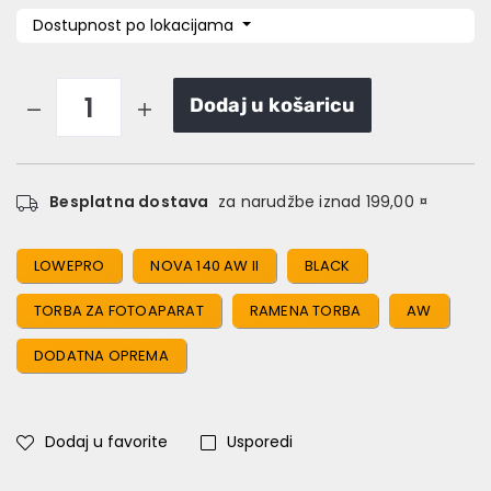
Dostupnost po lokacijama
Dodaj u košaricu
Besplatna dostava
za narudžbe iznad 199,00 ¤
LOWEPRO
NOVA 140 AW II
BLACK
TORBA ZA FOTOAPARAT
RAMENA TORBA
AW
DODATNA OPREMA
Dodaj u favorite
Usporedi