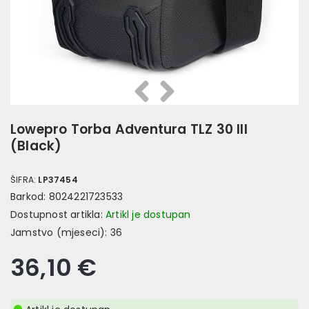
Prethodna
Slijedeća
Lowepro Torba Adventura TLZ 30 III
(Black)
ŠIFRA:
LP37454
Barkod:
8024221723533
Dostupnost artikla:
Artikl je dostupan
Jamstvo (mjeseci):
36
36,10 €