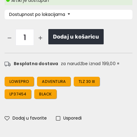
Artikl je dostupan
Dostupnost po lokacijama
Dodaj u košaricu
Besplatna dostava
za narudžbe iznad 199,00 ¤
LOWEPRO
ADVENTURA
TLZ 30 III
LP37454
BLACK
Dodaj u favorite
Usporedi