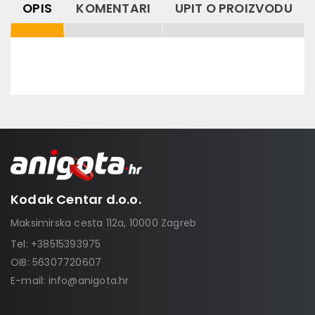
OPIS
KOMENTARI
UPIT O PROIZVODU
Kodak Centar d.o.o.
Maksimirska cesta 112a, 10000 Zagreb
Tel:
+38515393975
OIB: 56307720607
E-mail:
info@anigota.hr