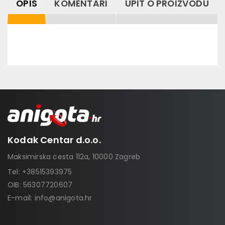
OPIS
KOMENTARI
UPIT O PROIZVODU
Kodak Centar d.o.o.
Maksimirska cesta 112a, 10000 Zagreb
Tel:
+38515393975
OIB: 56307720607
E-mail:
info@anigota.hr