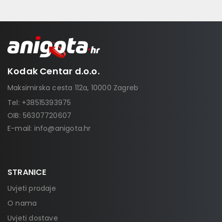
Kodak Centar d.o.o.
Maksimirska cesta 112a, 10000 Zagreb
Tel:
+38515393975
OIB: 56307720607
E-mail:
info@anigota.hr
STRANICE
Uvjeti prodaje
O nama
Uvjeti dostave