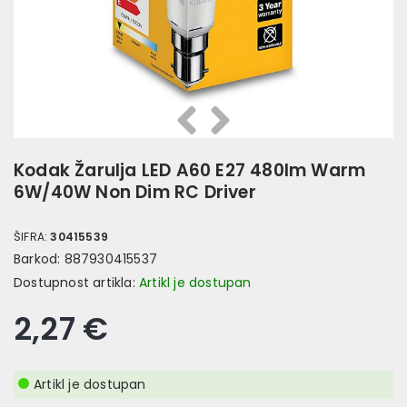
Prethodna
Slijedeća
Kodak Žarulja LED A60 E27 480lm Warm
6W/40W Non Dim RC Driver
ŠIFRA:
30415539
Barkod:
887930415537
Dostupnost artikla:
Artikl je dostupan
2,27 €
Artikl je dostupan