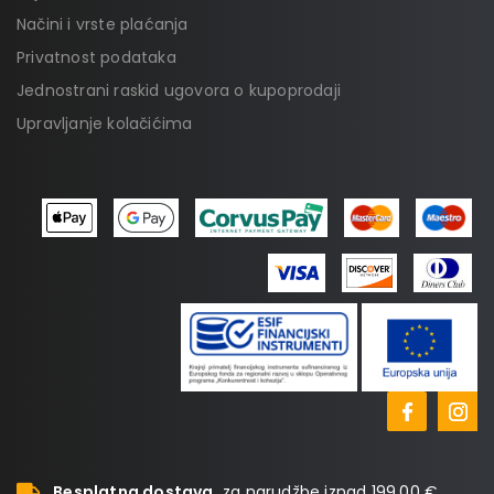
Načini i vrste plaćanja
Privatnost podataka
Jednostrani raskid ugovora o kupoprodaji
Upravljanje kolačićima
Besplatna dostava
za narudžbe iznad 199,00 €